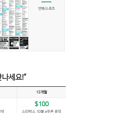
연예/스포츠
만나세요!”
12개월
$100
절약
스타박스 10불 e쿠폰 증정