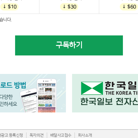
↓ $10
↓ $30
↓ $60
습니다.
구독하기
내광고 등록신청
독자의견
배달사고접수
회사소개