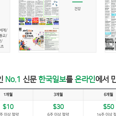
건강
세계/
/종교/
/
포츠
인
No.1
신문
한국일보
를
온라인
에서 
1개월
3개월
6개월
$10
$30
$50
주 이상 절약
6주 이상 절약
14주 이상 