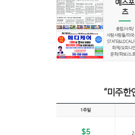
예스포
츠
종합/사회/
사람사람들/미국
STATE&LOCAL
화제/오피니언
문화/화보/스
“미주한
1주일
$5
2