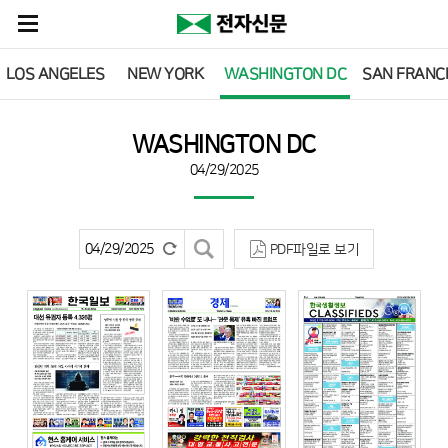
LOS ANGELES
NEW YORK
WASHINGTON DC
SAN FRANC
WASHINGTON DC
04/29/2025
PDF파일로 보기