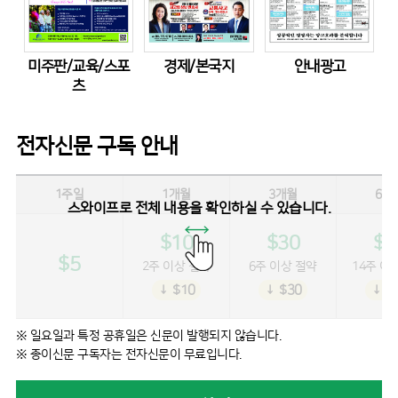
미주판/교육/스포
경제/본국지
안내광고
츠
전자신문 구독 안내
1주일
1개월
3개월
6개
스와이프로 전체 내용을 확인하실 수 있습니다.
$10
$30
$5
$5
2주 이상 절약
6주 이상 절약
14주 이
↓ $10
↓ $30
↓ $
※ 일요일과 특정 공휴일은 신문이 발행되지 않습니다.
※ 종이신문 구독자는 전자신문이 무료입니다.