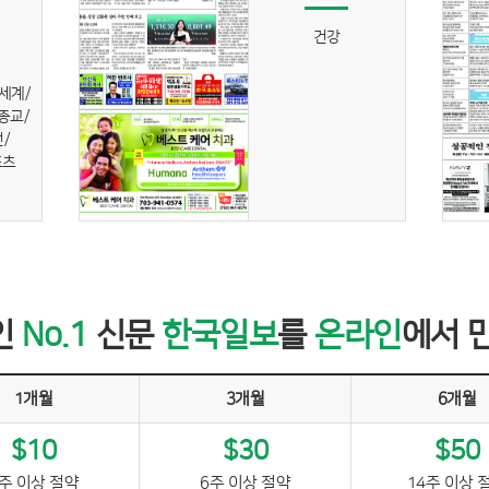
건강
세계/
/종교/
/
포츠
인
No.1
신문
한국일보
를
온라인
에서 
1개월
3개월
6개월
$10
$30
$50
주 이상 절약
6주 이상 절약
14주 이상 