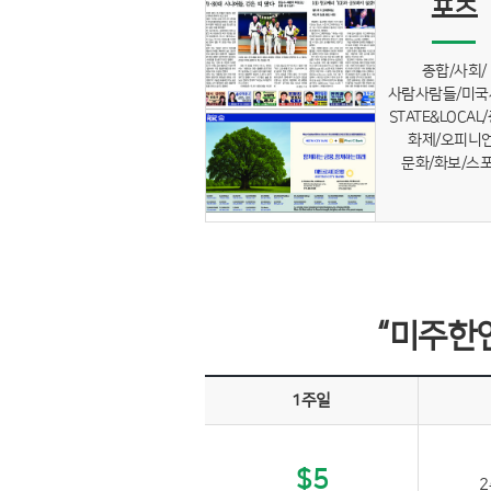
포츠
종합/사회/
사람사람들/미국
STATE&LOCAL
화제/오피니언
문화/화보/스
“미주한
1주일
$5
2