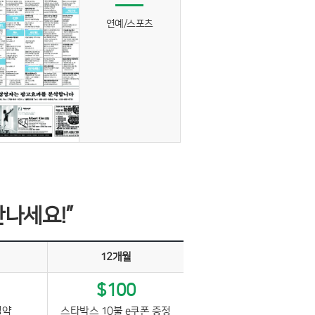
연예/스포츠
만나세요!”
12개월
$100
절약
스타박스 10불 e쿠폰 증정