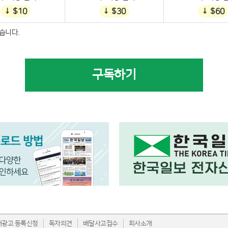
↓ $10
↓ $30
↓ $60
습니다.
구독하기
내광고 등록신청
독자의견
배달사고접수
회사소개