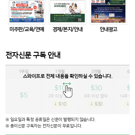
미주판/교육/연예
경제/본지/안내
안내광고
전자신문 구독 안내
1주일
1개월
3개월
6개
스와이프로 전체 내용을 확인하실 수 있습니다.
$10
$30
$5
$5
2주 이상 절약
6주 이상 절약
14주 이
↓ $10
↓ $30
↓ $
※ 일요일과 특정 공휴일은 신문이 발행되지 않습니다.
※ 종이신문 구독자는 전자신문이 무료입니다.