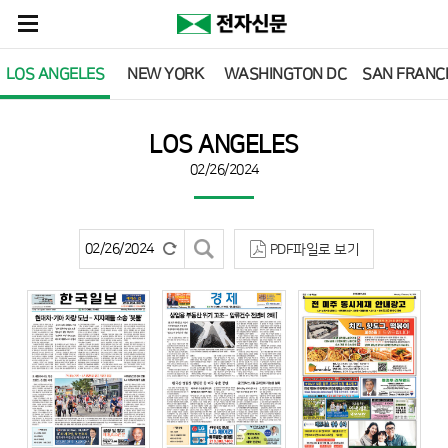
LOS ANGELES
NEW YORK
WASHINGTON DC
SAN FRANC
LOS ANGELES
02/26/2024
PDF파일로 보기