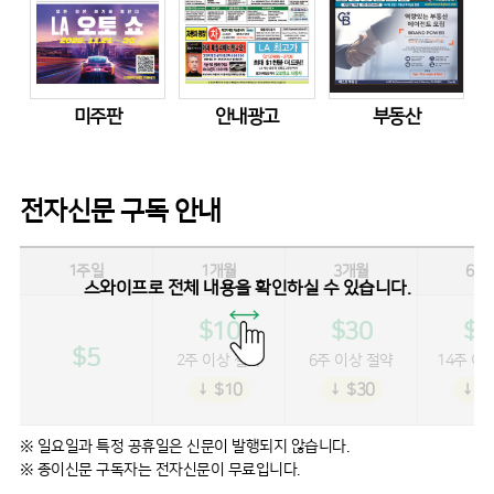
미주판
안내광고
부동산
전자신문 구독 안내
1주일
1개월
3개월
6개
스와이프로 전체 내용을 확인하실 수 있습니다.
$10
$30
$5
$5
2주 이상 절약
6주 이상 절약
14주 이
↓ $10
↓ $30
↓ $
※ 일요일과 특정 공휴일은 신문이 발행되지 않습니다.
※ 종이신문 구독자는 전자신문이 무료입니다.