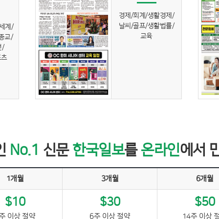
경제/회계/생활경제/
날씨/골프/생활법률/
세계/
교육
/종교/
/
포츠
인
No.1
신문
한국일보
를
온라인
에서 
1개월
3개월
6개월
$10
$30
$50
주 이상 절약
6주 이상 절약
14주 이상 