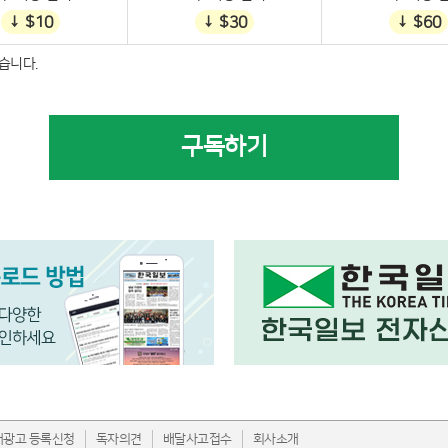
↓ $10
↓ $30
↓ $60
습니다.
구독하기
내광고 등록신청
독자의견
배달사고접수
회사소개