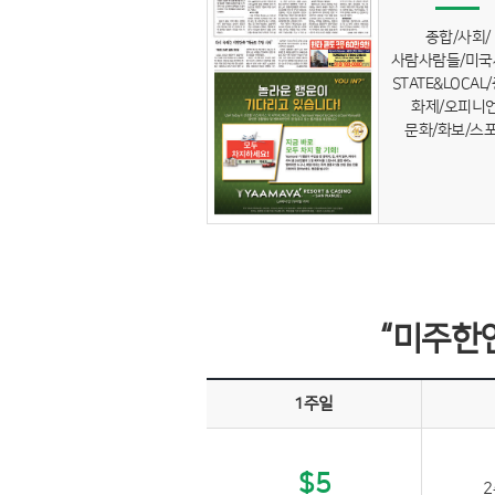
종합/사회/
사람사람들/미국
STATE&LOCAL
화제/오피니언
문화/화보/스
“미주한
1주일
$5
2