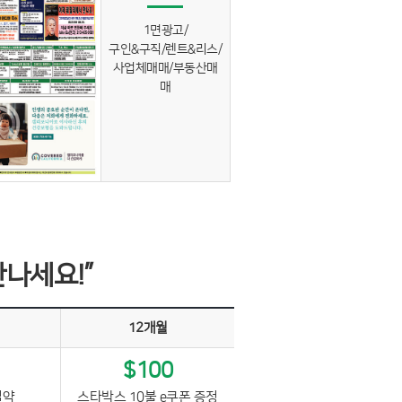
1면광고/
구인&구직/렌트&리스/
사업체매매/부동산매
매
만나세요!”
12개월
$100
절약
스타박스 10불 e쿠폰 증정