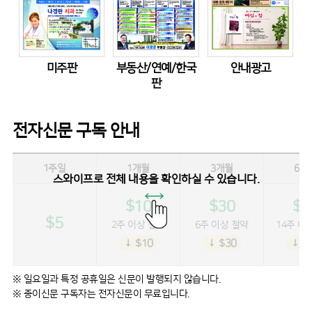
미주판
부동산/연예/한국
안내광고
판
전자신문 구독 안내
1주일
1개월
3개월
6개
스와이프로 전체 내용을 확인하실 수 있습니다.
$10
$30
$5
$5
2주 이상 절약
6주 이상 절약
14주 이
↓ $10
↓ $30
↓ $
※ 일요일과 특정 공휴일은 신문이 발행되지 않습니다.
※ 종이신문 구독자는 전자신문이 무료입니다.