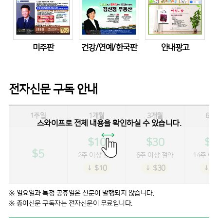
미주판
건강/연예/한국판
안내광고
전자신문 구독 안내
1주일
1개월
3개월
6개
스와이프로 전체 내용을 확인하실 수 있습니다.
$10
$30
$5
$5
2주 이상 절약
6주 이상 절약
14주 이
↓ $10
↓ $30
↓ $
※ 일요일과 특정 공휴일은 신문이 발행되지 않습니다.
※ 종이신문 구독자는 전자신문이 무료입니다.